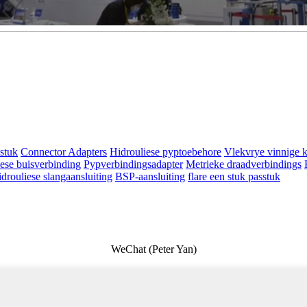
stuk
Connector Adapters
Hidrouliese pyptoebehore
Vlekvrye vinnige 
ese buisverbinding
Pypverbindingsadapter
Metrieke draadverbindings
drouliese slangaansluiting
BSP-aansluiting
flare een stuk passtuk
WeChat (Peter Yan)