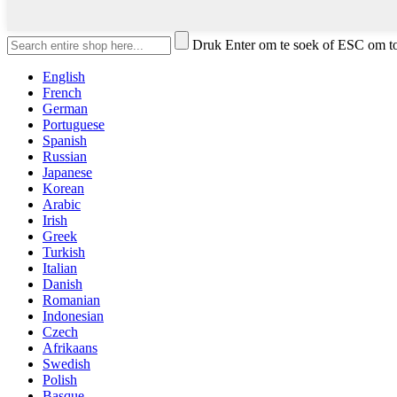
Druk Enter om te soek of ESC om t
English
French
German
Portuguese
Spanish
Russian
Japanese
Korean
Arabic
Irish
Greek
Turkish
Italian
Danish
Romanian
Indonesian
Czech
Afrikaans
Swedish
Polish
Basque