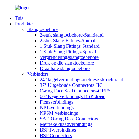
Tuis
Produkte
Slangtoebehore
2-stuk slangtoebehore-Standaard
2-stuk Slang Fittings-Spiraal
1 Stuk Slang Fittings-Standard
1 Stuk Slang Fittings-Spiraal
Vergrendelingsslangtoebehore
Druk op die slangtoebehore
Draaibare slangtoebehore
Verbinders
24° kegelverbindings-metriese skroefdraad
37° Uitgeboude Connectors-JIC
O-ring Face Seal Connectors-ORFS
60° Kegelverbindings-BSP-draad
Flensverbindings
NPT-verbindings
NPSM-verbindings
SAE O-ring Boss Connectors
Metrieke draadverbindings
BSPT-verbindings
BSP Connectors