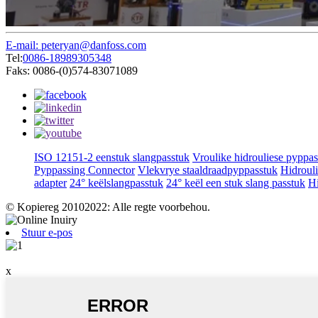
E-mail: peteryan@danfoss.com
Tel:
0086-18989305348
Faks: 0086-(0)574-83071089
ISO 12151-2 eenstuk slangpasstuk
Vroulike hidrouliese pyppas
Pyppassing Connector
Vlekvrye staaldraadpyppasstuk
Hidrouli
adapter
24° keëlslangpasstuk
24° keël een stuk slang passtuk
Hi
© Kopiereg 20102022: Alle regte voorbehou.
Stuur e-pos
x